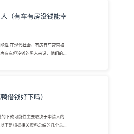
男人（有车有房没钱能幸
能性 在现代社会，有房有车常常被
有房有车但没钱的男人来说，他们的幸
到多个方面的考量，包括个人的生...
花鸭借钱好下吗）
钱的下款可能性主要取决于申请人的
。以下是根据相关资料总结的几个关键
0-60周岁]。如果年龄小于20周...