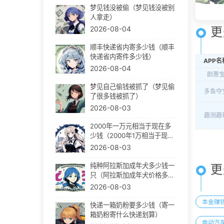
梦见钱没被偷（梦见钱没被别
人拿走）
更
2026-08-04
顺丰快递省内寄多少钱（顺丰
快递省内寄件多少钱）
APP名
2026-08-04
剧惠
梦见自己偷钱被抓了（梦见偷
多鱼夺
了很多钱被抓了）
2026-08-03
趣测趣
2000年一万元相当于现在多
少钱（2000年1万相当于现在
多少钱）
2026-08-03
纯种阿拉斯加成年犬多少钱一
更
只（阿拉斯加成年犬价格多
少）
2026-08-03
本金赚
快递一箱奶粉要多少钱（寄一
箱奶粉寄什么快递划算）
电动汽