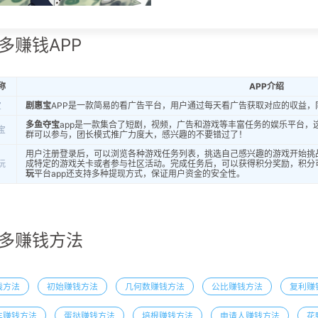
多赚钱APP
称
APP介绍
宝
剧惠宝
APP是一款简易的看广告平台，用户通过每天看广告获取对应的収益，
多鱼夺宝
app是一款集合了短剧，视频，广告和游戏等丰富任务的娱乐平台，
宝
群可以参与，团长模式推广力度大，感兴趣的不要错过了！
用户注册登录后，可以浏览各种游戏任务列表，挑选自己感兴趣的游戏开始挑
玩
成特定的游戏关卡或者参与社区活动。完成任务后，可以获得积分奖励，积分
玩
平台app还支持多种提现方式，保证用户资金的安全性。
多赚钱方法
钱方法
初始赚钱方法
几何数赚钱方法
公比赚钱方法
复利赚
车赚钱方法
蛋挞赚钱方法
培根赚钱方法
申请人赚钱方法
花