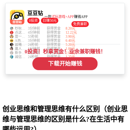
豆豆钻
一款
试玩游戏+APP
赚钱APP
0投资
日赚50元
免费兼职
杪秋の草木
3分钟前
获得赏金
8.20元
点这领188
4分钟前
获得赏金
12.22元
壹一🌾 文化传媒
55秒前
获得赏金
3.90元
A热情-CPA-积分墙
3分钟前
获得赏金
6.40元
晨曦最快乐
24秒前
获得赏金
5.20元
庸人自扰之
1分钟前
获得赏金
1.00元
0投资！秒拿赏金！业余兼职赚钱！
新手必做任务
2分钟前
获得赏金
2.00元
诚信做任务
24秒前
获得赏金
1.25元
下载开始赚钱
创业思维和管理思维有什么区别（创业思
维与管理思维的区别是什么?在生活中有
哪些运用?）