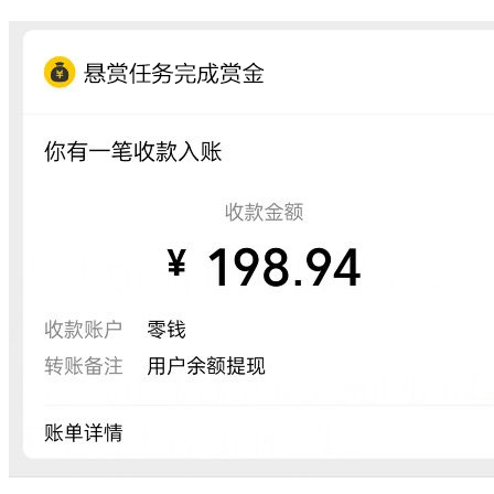
兼职日赚50元
创业思维
接单者通过完成企鹅互助
在生活中，创业思维可能体现在面对生活或工作的挑战时，不
APP内的悬赏赚钱任务赚到
奖金
拘泥于现状，敢于尝试新的事物，不断创新，寻找新的商机。
例如，一个人可能会因为看到市场上的某个需求没有得到满
足，而开始考虑如何开发一款符合消费者需求的产品或服务。
管理思维
管理思维则更多地应用于组织和团队中。在日常生活中，比如
在一个家庭中，每个人都扮演着不同的角色并承担相应的责
任。有效的管理思维使得家庭成员能够有序地完成各自的任
务，保持家庭的和谐与稳定。再比如在一个小组项目中，每个
人都要有自己的任务并且协同工作以达成团队的目标。
总的来说，这两种思维方式在不同的场合下都有其独特的价值
和应用。无论是创业思维还是管理思维，都能够帮助我们在生
活中更好地解决问题，实现目标。