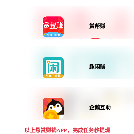
0投资
管理者通常会在拥有足够资源后才开始行动，认为这是最重要
兼职日赚50元
的思维方式。然而，创业者是从已拥有的资源出发，探索多种
赏帮赚
可能性，从而创造出无限的可能性。
乐助客是一款集互助悬赏任
务和自由发布任务的平台
行动与计划角度
0投资
兼职日赚50元
管理思维强调的是制定详细的计划，将大目标分解为多个小目
标，并逐步实现它们。而创业思维则是从现有的资源出发，确
趣闲赚
定能够做的事情，然后根据实际情况不断调整方向和计划。
赏帮赚APP是一款即赚即提
悬赏赚钱平台，创造闲暇时
间价值
0投资
过程视角
兼职日赚50元
管理思维更适用于已知且可复制的模式，即从1到N的过程。
企鹅互助
而创业思维则更多用于探索未知的领域，从0到1的过程，需要
新人任务领红包，1元秒提
更多的创新和创造力。
现到账，上万任务等你来
做！
0投资
生活中的运用
以上悬赏赚钱APP，完成任务秒提现