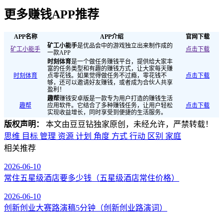
更多赚钱APP推荐
APP名称
APP介绍
官网下载
矿工小能手
是优品会中的游戏独立出来制作成的
矿工小能手
点击下载
一款APP
时刻体育
是一个做任务赚钱平台，提供给大家丰
富的任务类型和有趣的赚钱方式，让大家每天赚
时刻体育
点零花钱。如果觉得做任务不过瘾，零花钱不
点击下载
够，还可以邀请好友赚钱，或者成为合伙人共享
盈利！
趣帮
赚钱安卓版是一款专为用户打造的赚钱生活
趣帮
应用软件。它结合了多种赚钱任务，让用户轻松
点击下载
实现收益增长，同时享受到便捷的生活服务。
版权声明：
本文由豆豆钻独家原创，未经允许，严禁转载！
思维
目标
管理
资源
计划
角度
方式
行动
区别
家庭
相关推荐
2026-06-10
常住五星级酒店要多少钱（五星级酒店常住价格）
2026-06-10
创新创业大赛路演稿5分钟（创新创业路演词）